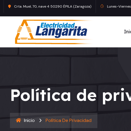
Crta. Muel, 70, nave 4 50290 ÉPILA (Zaragoza)
Lunes-Viernes
Ini
Política de pr
Inicio
Política De Privacidad